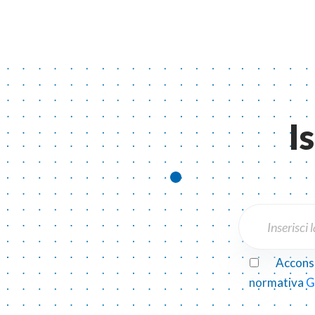
I
Acconse
normativa
G