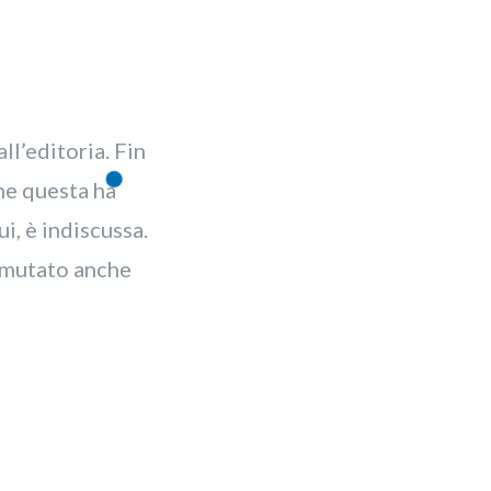
ll’editoria. Fin
che questa ha
ui, è indiscussa.
immutato anche