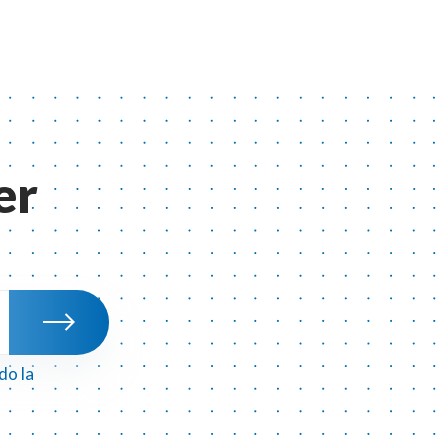
er
do la