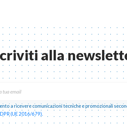
scriviti alla newslett
nto a ricevere comunicazioni tecniche e promozionali secon
DPR (UE 2016/679).