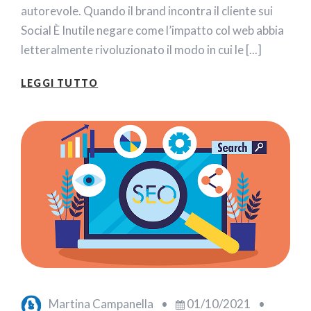
autorevole. Quando il brand incontra il cliente sui
Social È Inutile negare come l’impatto col web abbia
letteralmente rivoluzionato il modo in cui le [...]
LEGGI TUTTO
Martina Campanella
•
01/10/2021
•