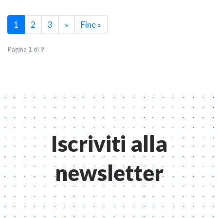
(current)
1
2
3
»
Fine »
Pagina 1 di 9
Iscriviti alla
newsletter